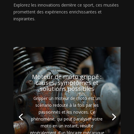
Explorez les innovations derrière ce sport, ces musées
promettent des expériences enrichissantes et
inspirantes.
Moteur de moto grippé :
causes, symptômes et
solutions possibles
Gripper un moteur de moto est un
scénario redouté à la fois par les
passionnés et les novices. Ce
phénomène, qui peut paralyser votre
moto en un instant, résulte
généralement d’un blocage mécanique