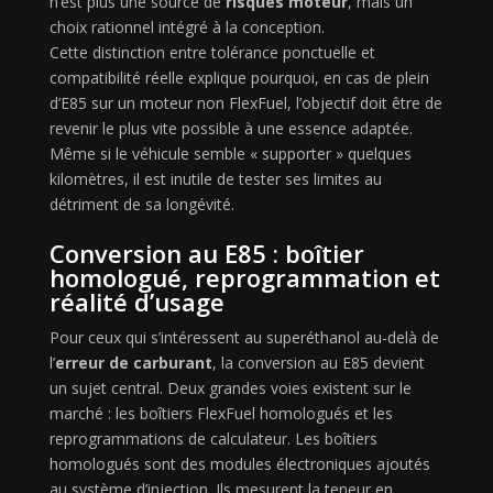
n’est plus une source de
risques moteur
, mais un
choix rationnel intégré à la conception.
Cette distinction entre tolérance ponctuelle et
compatibilité réelle explique pourquoi, en cas de plein
d’E85 sur un moteur non FlexFuel, l’objectif doit être de
revenir le plus vite possible à une essence adaptée.
Même si le véhicule semble « supporter » quelques
kilomètres, il est inutile de tester ses limites au
détriment de sa longévité.
Conversion au E85 : boîtier
homologué, reprogrammation et
réalité d’usage
Pour ceux qui s’intéressent au superéthanol au-delà de
l’
erreur de carburant
, la conversion au E85 devient
un sujet central. Deux grandes voies existent sur le
marché : les boîtiers FlexFuel homologués et les
reprogrammations de calculateur. Les boîtiers
homologués sont des modules électroniques ajoutés
au système d’injection. Ils mesurent la teneur en