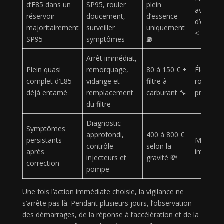
d’E85 dans un
SP95, rouler
plein
avec tau
réservoir
doucement,
d’essence
d’éthano
majoritairement
surveiller
uniquement
< 15 %
SP95
symptômes
⛽
Arrêt immédiat,
Plein quasi
remorquage,
80 à 150 € +
Élevé si
complet d’E85
vidange et
filtre à
roulage
déjà entamé
remplacement
carburant 🔧
prolongé
du filtre
Diagnostic
Symptômes
approfondi,
400 à 800 €
persistants
Modéré 
contrôle
selon la
après
importan
injecteurs et
gravité 💸
correction
pompe
Une fois l’action immédiate choisie, la vigilance ne
s’arrête pas là. Pendant plusieurs jours, l’observation
des démarrages, de la réponse à l’accélération et de la