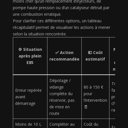
moins cher qu’un remplacement d’injecteurs, de
pompe haute pression ou d’un catalyseur détruit par
une combustion erratique.
Pour clarifier ces différentes options, un tableau
récapitulatif permet de visualiser les actions à mener
selon la situation rencontrée.
⚠️
⚙️
Situation
Niveau
✅
Action
💶
Coût
après plein
de
recommandée
estimatif
E85
risque
moteu
Dépotage /
Très
vidange
80 à 150 €
Erreur repérée
faible si
complète du
pour
avant
prise en
réservoir, pas
l’intervention
démarrage
charge
de mise en
🧾
rapide 🙂
route
Moins de 10 L
Compléter au
Coût du
Faible