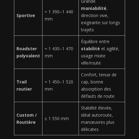
Grande
maniabilité
,
≈ 1 390–1 440
Sportive
direction vive,
mm
exigeante sur longs
trajets
Équilibre entre
Roadster
≈ 1 430–1 470
stabilité
et agilité,
polyvalent
mm
usage mixte
ville/route
Confort, tenue de
Trail
≈ 1 450–1 520
cap, bonne
routier
mm
absorption des
défauts de route
Stabilité élevée,
Custom /
idéal autoroute,
≥ 1 550 mm
Routière
manœuvres plus
délicates