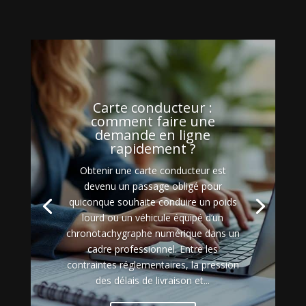
Carte conducteur :
comment faire une
demande en ligne
rapidement ?
Obtenir une carte conducteur est
devenu un passage obligé pour
quiconque souhaite conduire un poids
lourd ou un véhicule équipé d’un
chronotachygraphe numérique dans un
cadre professionnel. Entre les
contraintes réglementaires, la pression
des délais de livraison et...