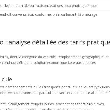
s clés au domicile ou livraison, état des lieux photographique
l’endroit convenu, état conforme, plein carburant, kilométrage
o : analyse détaillée des tarifs pratiqu
amètres, dont la catégorie du véhicule, l’emplacement géographique, et 
me continue d’être une solution économique face aux agences
icule
etits déménagements ou les transports ponctuels, se louent typiquem
adaptée aux besoins des particuliers avec un volume utile allant de 3 
ant le chargement d’objets lourds, affichent des tarifs plus élevés,
èles répondent aux exigences des gros chargements ou des