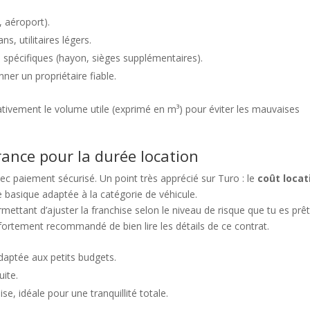
, aéroport).
ns, utilitaires légers.
ns spécifiques (hayon, sièges supplémentaires).
ner un propriétaire fiable.
ivement le volume utile (exprimé en m³) pour éviter les mauvaises
rance pour la durée location
vec paiement sécurisé. Un point très apprécié sur Turo : le
coût locat
 basique adaptée à la catégorie de véhicule.
ettant d’ajuster la franchise selon le niveau de risque que tu es prêt
 fortement recommandé de bien lire les détails de ce contrat.
adaptée aux petits budgets.
uite.
e, idéale pour une tranquillité totale.