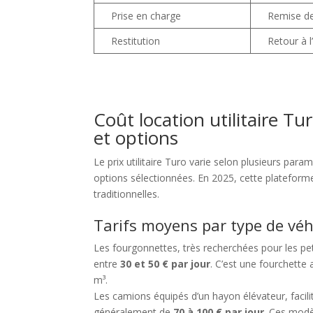
Prise en charge
Remise de
Restitution
Retour à 
Coût location utilitaire Tur
et options
Le prix utilitaire Turo varie selon plusieurs par
options sélectionnées. En 2025, cette platefor
traditionnelles.
Tarifs moyens par type de véh
Les fourgonnettes, très recherchées pour les p
entre
30 et 50 € par jour
. C’est une fourchette 
m³.
Les camions équipés d’un hayon élévateur, facilit
généralement de
70 à 100 € par jour
. Ces mod