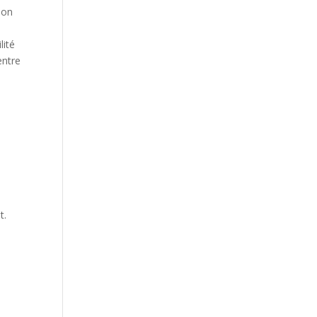
ion
lité
entre
t.