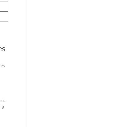
es
les
ent
à 8