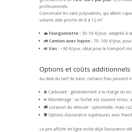
professionnels.
Concernant les vans polyvalents, qui allient capa
volume utile proche de 8 à 12 m³.
💼
Fourgonnette :
30–50 €/jour, adaptée à l
🚛
Camion avec hayon :
70–100 €/jour, pou
🚐
Van :
~90 €/jour, idéal pour le transport mo
Options et coûts additionnels 
Au-delà du tarif de base, certains frais peuvent i
⛽ Carburant : généralement à la charge du loca
➕ Kilométrage : un forfait est souvent inclus, 
🚚 Livraison du véhicule : optionnelle, mais co
🛡️ Options d’assurance supérieures avec franc
Le prix affiché en ligne inclut déjà l’assurance o