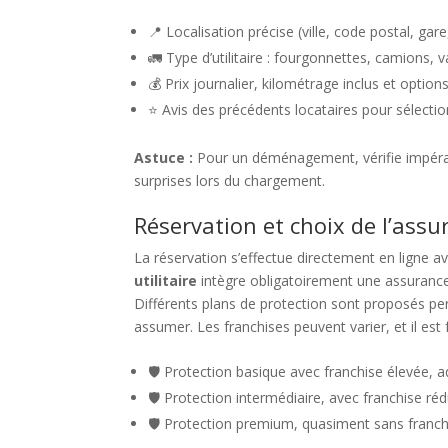
📍 Localisation précise (ville, code postal, gare
🚛 Type d’utilitaire : fourgonnettes, camions, va
💰 Prix journalier, kilométrage inclus et optio
⭐ Avis des précédents locataires pour sélection
Astuce :
Pour un déménagement, vérifie impérat
surprises lors du chargement.
Réservation et choix de l’assu
La réservation s’effectue directement en ligne a
utilitaire
intègre obligatoirement une assurance
Différents plans de protection sont proposés perm
assumer. Les franchises peuvent varier, et il est
🛡️ Protection basique avec franchise élevée, 
🛡️ Protection intermédiaire, avec franchise réd
🛡️ Protection premium, quasiment sans franchis