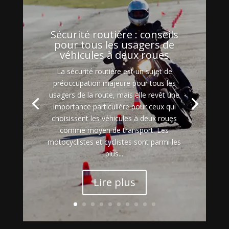
Sécurité routière : conseils
pour tous les usagers de
véhicules à deux roues
La sécurité routière est un sujet de
préoccupation majeure pour tous les
usagers de la route, mais elle revêt une
importance particulière pour ceux qui
choisissent les véhicules à deux roues
comme moyen de transport. Les
motocyclistes et cyclistes sont parmi les
plus...
Lire plus