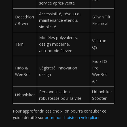
service après-vente
Accessibilité, réseau de
Decathlon
BTwin Tilt
maintenance étendu,
/ Btwin
Electrical
simplicité
Modèles polyvalents,
Vektron
Tern
design moderne,
Q9
autonomie élevée
Fiido D3
Fiido &
Légèreté, innovation
Pro,
WeeBot
design
WeeBot
Air
Personnalisation,
Urbanbiker
Urbanbiker
robustesse pour la ville
Scooter
Pour approfondir ces choix, on pourra consulter ce
guide détaillé sur
pourquoi choisir un vélo pliant
.