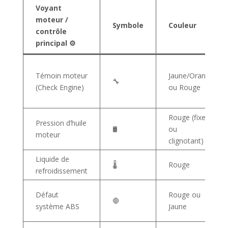
Voyant
moteur /
Symbole
Couleur
contrôle
principal ⚙️
Témoin moteur
Jaune/Orange
🔧
(Check Engine)
ou Rouge
Rouge (fixe
Pression d’huile
🛢️
ou
moteur
clignotant)
Liquide de
🌡️
Rouge
refroidissement
Défaut
Rouge ou
🛑
système ABS
Jaune