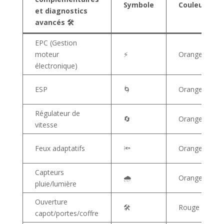
Symbole
Couleur
et diagnostics
avancés 🛠️
EPC (Gestion
moteur
⚡
Orange
électronique)
ESP
🌀
Orange
Régulateur de
🔄
Orange/Jaune
vitesse
Feux adaptatifs
🔦
Orange
Capteurs
🌧️
Orange
pluie/lumière
Ouverture
🛠️
Rouge
capot/portes/coffre