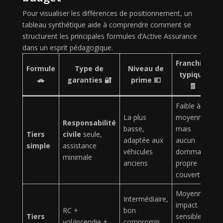
Pour visualiser les différences de positionnement, un
tableau synthétique aide à comprendre comment se
structurent les principales formules d’Active Assurance
dans un esprit pédagogique.
Franchise
Formule
Type de
Niveau de
typique
🚗
garanties 🔐
prime 💶
🧾
Faible à
La plus
moyenne,
Responsabilité
basse,
mais
Tiers
civile
seule,
adaptée aux
aucun
simple
assistance
véhicules
dommage
minimale
anciens
propre
couvert
Moyenne,
Intermédiaire,
impact
RC +
bon
Tiers
sensible
vol/incendie +
compromis