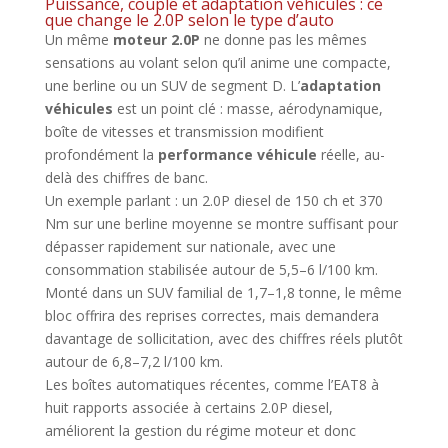
Puissance, couple et adaptation véhicules : ce
que change le 2.0P selon le type d’auto
Un même
moteur 2.0P
ne donne pas les mêmes
sensations au volant selon qu’il anime une compacte,
une berline ou un SUV de segment D. L’
adaptation
véhicules
est un point clé : masse, aérodynamique,
boîte de vitesses et transmission modifient
profondément la
performance véhicule
réelle, au-
delà des chiffres de banc.
Un exemple parlant : un 2.0P diesel de 150 ch et 370
Nm sur une berline moyenne se montre suffisant pour
dépasser rapidement sur nationale, avec une
consommation stabilisée autour de 5,5–6 l/100 km.
Monté dans un SUV familial de 1,7–1,8 tonne, le même
bloc offrira des reprises correctes, mais demandera
davantage de sollicitation, avec des chiffres réels plutôt
autour de 6,8–7,2 l/100 km.
Les boîtes automatiques récentes, comme l’EAT8 à
huit rapports associée à certains 2.0P diesel,
améliorent la gestion du régime moteur et donc