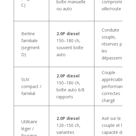
boîte manuelle
compromis
C)
ou auto
ville/route
Conduite
Berline
2.0P diesel
souple,
familiale
150–180 ch,
réserves pour
(segment
souvent boîte
les
D)
auto
dépassements
Couple
2.0P diesel
SUV
appréciable,
150–180 ch,
compact /
performances
boîte auto 6/8
familial
correctes
rapports
chargé
2.0P diesel
Axé sur le
Utilitaire
120–150 ch,
couple et la
léger /
variantes
capacité de
fourgon