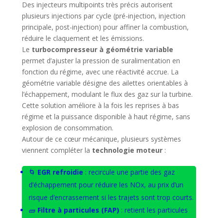
Des injecteurs multipoints très précis autorisent
plusieurs injections par cycle (pré-injection, injection
principale, post-injection) pour affiner la combustion,
réduire le claquement et les émissions.
Le
turbocompresseur à géométrie variable
permet d’ajuster la pression de suralimentation en
fonction du régime, avec une réactivité accrue. La
géométrie variable désigne des ailettes orientables à
l’échappement, modulant le flux des gaz sur la turbine.
Cette solution améliore à la fois les reprises à bas
régime et la puissance disponible à haut régime, sans
explosion de consommation.
Autour de ce cœur mécanique, plusieurs systèmes
viennent compléter la
technologie moteur
:
🌀
EGR refroidie
: recircule une partie des gaz
d’échappement pour réduire les NOx, au prix d’un
risque d’encrassement si les trajets sont trop courts.
🧱
Filtre à particules (FAP)
: retient les particules