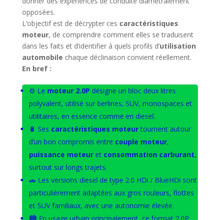
donner des expériences de conduite diamétralement
opposées.
L’objectif est de décrypter ces
caractéristiques
moteur
, de comprendre comment elles se traduisent
dans les faits et d’identifier à quels profils d’
utilisation
automobile
chaque déclinaison convient réellement.
En bref :
⚙️ Le
moteur 2.0P
désigne un bloc deux litres
polyvalent, utilisé sur berlines, SUV, monospaces et
utilitaires, en essence comme en diesel.
🔋 Ses
caractéristiques moteur
tournent autour
d’un bon compromis entre
couple moteur
,
puissance moteur
et
consommation carburant
,
surtout sur longs trajets.
🚗 Les versions diesel de type 2.0 HDi / BlueHDi sont
particulièrement adaptées aux gros rouleurs, flottes
et SUV familiaux, avec une autonomie élevée.
🏙️ En usage urbain principalement, ce format 2.0P