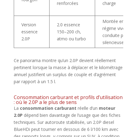
renforcées
charge
Montée en
Version
2.0 essence
régime vive,
essence
150–200 ch,
conduite plus
2.0P
atmo ou turbo
silencieuse
Ce panorama montre qu’un 2.0P devient réellement
pertinent lorsque la masse à déplacer et le kilométrage
annuel justifient un surplus de couple et d’agrément
par rapport à un 1.5 l.
Consommation carburant et profils d’utilisation
: où le 2.0P a le plus de sens
La
consommation carburant
réelle d’un
moteur
2.0P
dépend bien davantage de l’usage que des fiches
techniques. Sur autoroute stabilisée, un 2.0P diesel
BlueHDi peut tourner en dessous de 6 l/100 km avec
des rapports longs, y compris sur un SUV, à condition