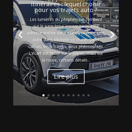
Itinéraires : lequel choisir
pour vos trajets auto ?
Les lumières du périphérique tombent
sur le pare-brise encore tiède. Une
adresse entrée dans Mappy la veille, une
autre dans Michelin ce matin. Deux
calculs, deux trajets, deux philosophies.
L’écart est faible sur le papier, mais sur
la route, certains détails...
Lire plus