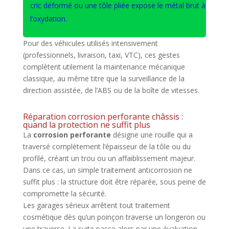
cric déformé ou une tôle pliée expose le métal brut à
l’oxydation.
Pour des véhicules utilisés intensivement
(professionnels, livraison, taxi, VTC), ces gestes
complètent utilement la maintenance mécanique
classique, au même titre que la surveillance de la
direction assistée, de l’ABS ou de la boîte de vitesses.
Réparation corrosion perforante châssis :
quand la protection ne suffit plus
La
corrosion perforante
désigne une rouille qui a
traversé complètement l’épaisseur de la tôle ou du
profilé, créant un trou ou un affaiblissement majeur.
Dans ce cas, un simple traitement anticorrosion ne
suffit plus : la structure doit être réparée, sous peine de
compromette la sécurité.
Les garages sérieux arrêtent tout traitement
cosmétique dès qu’un poinçon traverse un longeron ou
une traverse. La suite passe alors par une évaluation