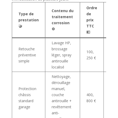
Ordre
Contenu du
Prof
Type de
de
traitement
véhi
prestation
prix
corrosion
con
🤝
TTC
⚙️
🚗
💶
Lavage HP,
Cita
Retouche
brossage
réce
100,
préventive
léger, spray
petit
250 €
simple
antirouille
défa
localisé
super
Nettoyage,
dérouillage
Protection
manuel,
Berl
châssis
couche
400,
routi
standard
antirouille +
800 €
usag
garage
revêtement
anti-