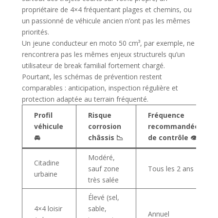
propriétaire de 4×4 fréquentant plages et chemins, ou
un passionné de véhicule ancien n’ont pas les mêmes
priorités.
Un jeune conducteur en moto 50 cm³, par exemple, ne
rencontrera pas les mêmes enjeux structurels qu’un
utilisateur de break familial fortement chargé.
Pourtant, les schémas de prévention restent
comparables : anticipation, inspection régulière et
protection adaptée au terrain fréquenté.
Profil
Risque
Fréquence
véhicule
corrosion
recommandée
🚘
châssis 📉
de contrôle 👁️
Modéré,
Citadine
sauf zone
Tous les 2 ans
urbaine
très salée
Élevé (sel,
4×4 loisir
sable,
Annuel