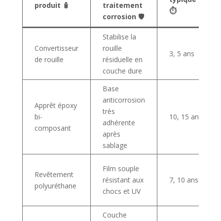
produit 🧴
traitement
⏱️
corrosion 🛡️
Stabilise la
Convertisseur
rouille
3, 5 ans
de rouille
résiduelle en
couche dure
Base
anticorrosion
Apprêt époxy
très
bi-
10, 15 ans
adhérente
composant
après
sablage
Film souple
Revêtement
résistant aux
7, 10 ans
polyuréthane
chocs et UV
Couche