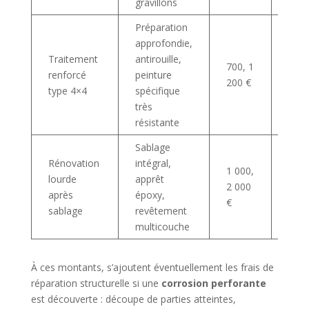
gravillons
Préparation
approfondie,
4×4 l
Traitement
antirouille,
700, 1
utili
renforcé
peinture
200 €
chan
type 4×4
spécifique
zone
très
résistante
Sablage
Véhi
Rénovation
intégral,
1 000,
anci
lourde
apprêt
2 000
colle
après
époxy,
€
rest
sablage
revêtement
pou
multicouche
À ces montants, s’ajoutent éventuellement les frais de
réparation structurelle si une
corrosion perforante
est découverte : découpe de parties atteintes,