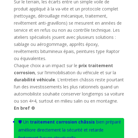
Sur le terrain, les écarts entre un simple voile de
produit appliqué à la va-vite et un protocole complet
(nettoyage, dérouillage mécanique, traitement,
revêtement anti-gravillons) se mesurent en années de
service et en refus ou non au contrôle technique. Les
ateliers spécialisés jouent avec plusieurs solutions :
sablage ou aérogommage, apprêts époxy,
revêtements bitumineux épais, peintures type Raptor
ou équivalentes.
Chaque choix a un impact sur le
prix traitement
corrosion
, sur l’immobilisation du véhicule et sur la
durabilité véhicule
. L’entretien châssis reste pourtant
l’un des investissements les plus rationnels quand un
automobiliste souhaite conserver longtemps sa voiture
ou son 4×4, surtout en milieu salin ou en montagne.
En bref ⚙️
🛡️ Un
traitement corrosion châssis
bien préparé
améliore directement la sécurité et retarde
fortement l’usure structurelle.